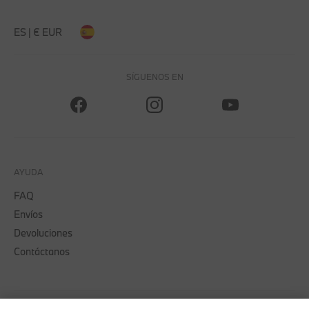
ES | € EUR
SÍGUENOS EN
AYUDA
FAQ
Envíos
Devoluciones
Contáctanos