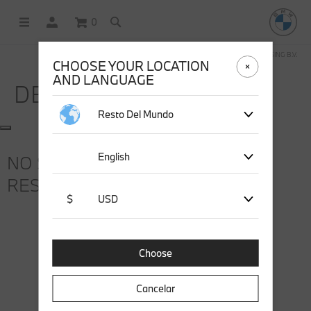
0
COMPRAS EN LÍNEA OPERADAS POR STICHD SPORTSMERCHANDISING B.V.
CHOOSE YOUR LOCATION
AND LANGUAGE
DESCUBRA
Resto Del Mundo
English
NO SE ENCONTRARON
RESULTADOS DE BÚSQUEDA
$
USD
Choose
Cancelar