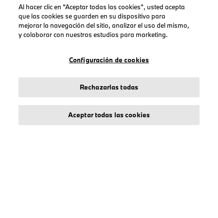
Al hacer clic en “Aceptar todas las cookies”, usted acepta
ENLACES DE INTERÉS
que las cookies se guarden en su dispositivo para
mejorar la navegación del sitio, analizar el uso del mismo,
Seguimiento de pedido
y colaborar con nuestros estudios para marketing.
Cuenta
Crear una Cuenta
Configuración de cookies
Rechazarlas todas
COLECCIONES
Aceptar todas las cookies
Hombre
Mujeres
Accesorios
BMW
BMW M
BMW Motorsport