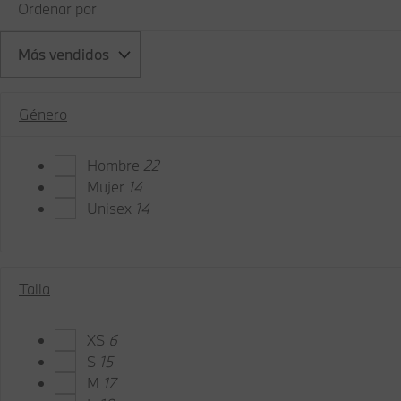
Ordenar por
Más vendidos
Género
Hombre
22
Mujer
14
Unisex
14
Talla
XS
6
S
15
M
17