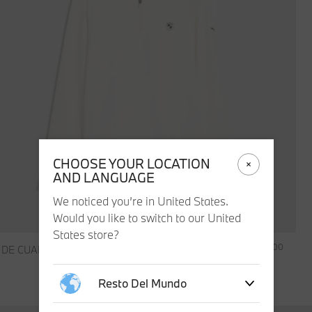
CHOOSE YOUR LOCATION
AND LANGUAGE
We noticed you’re in United States.
Would you like to switch to our United
States store?
€ 90,00
P DE CUARTO BMW GOLF CLOUDSPUN TONAL LOGO
Resto Del Mundo