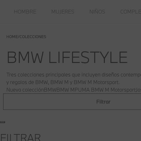
HOMBRE
MUJERES
NIÑOS
COMPL
HOME
COLECCIONES
BMW LIFESTYLE
Tres colecciones principales que incluyen diseños contempo
y regalos de BMW, BMW M y BMW M Motorsport.
Nueva colección
BMW
BMW M
PUMA BMW M Motorsport
Jo
Filtrar
FILTRAR