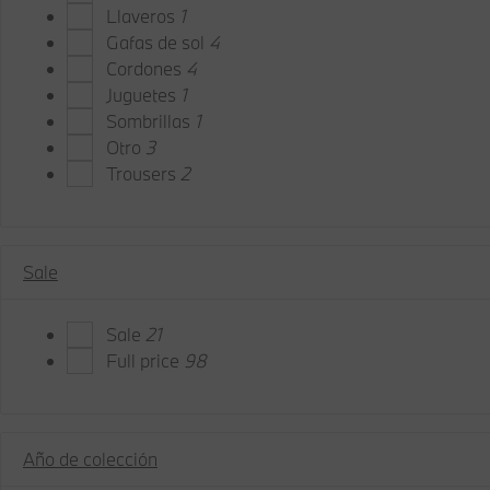
Llaveros
1
Gafas de sol
4
Cordones
4
Juguetes
1
Sombrillas
1
Otro
3
Trousers
2
Sale
Sale
21
Full price
98
Año de colección