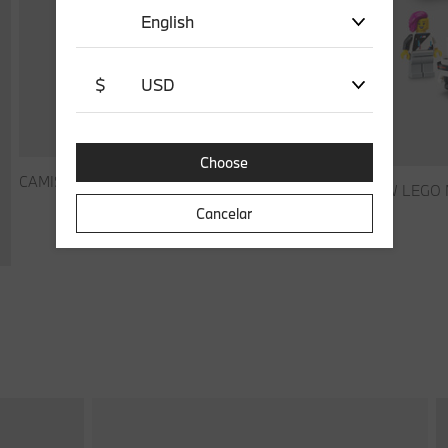
English
$
USD
Choose
€ 55,00
CAMISETA BMW M LEGO
BMW LEGO 
Cancelar