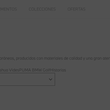
EMENTOS
COLECCIONES
OFERTAS
ráneos, producidos con materiales de calidad y una gran atenc
shua Vides
PUMA BMW Golf
Historias