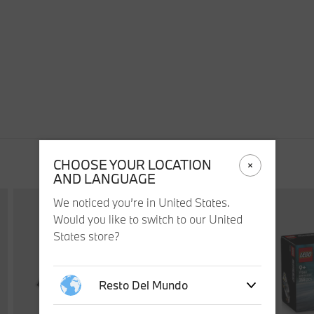
CHOOSE YOUR LOCATION
AND LANGUAGE
We noticed you’re in United States.
Would you like to switch to our United
States store?
Resto Del Mundo