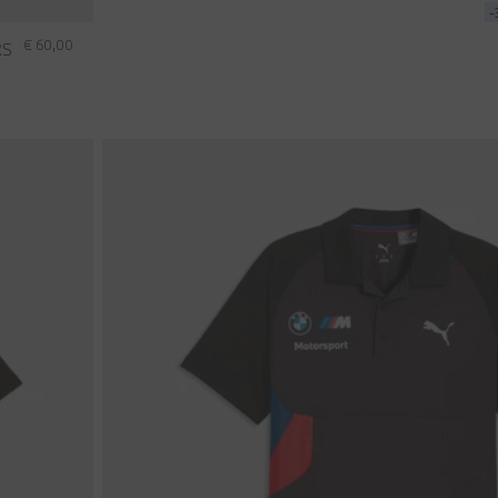
€ 60,00
RS