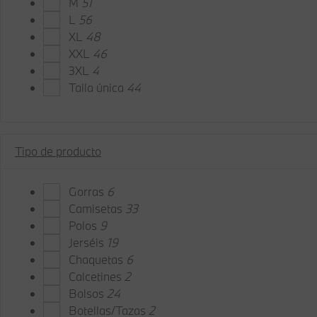
M
51
L
56
XL
48
XXL
46
3XL
4
Talla única
44
Tipo de producto
Gorras
6
Camisetas
33
Polos
9
Jerséis
19
Chaquetas
6
Calcetines
2
Bolsos
24
Botellas/Tazas
2