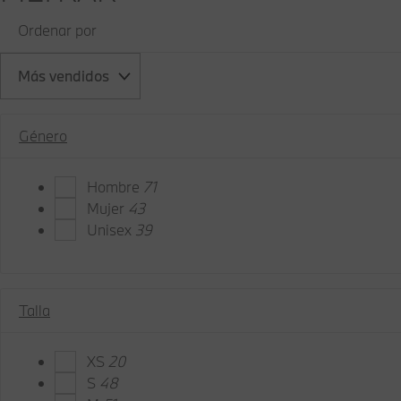
Ordenar por
Más vendidos
Género
Hombre
71
Mujer
43
Unisex
39
Talla
XS
20
S
48