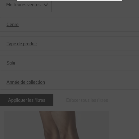
Meilleures ventes
Genre
Type de produit
Sale
Année de collection
Appliquer les filtres
Effacer tous les filtres