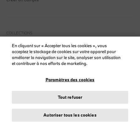
COLLECTIONS
Vêtements
En cliquant sur « Accepter tous les cookies », vous
acceptez le stockage de cookies sur votre appareil pour
Casquettes
améliorer la navigation sur le site, analyser son utilisation
BMW
et contribuer à nos efforts de marketing.
BMW M
BMW Motorsport
Paramètres des cookies
Tout refuser
LEGAL
Autoriser tous les cookies
À propos de stichd
Crédits et mentions légales
Protection des données