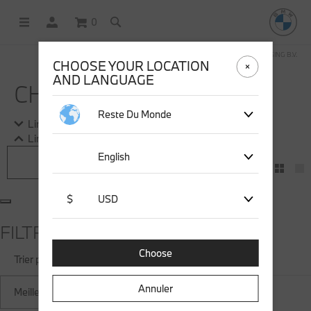
0
BOUTIQUE EN LIGNE GÉRÉE PAR STICHD SPORTSMERCHANDISING B.V.
CHOOSE YOUR LOCATION
AND LANGUAGE
CHAUSSETTES BMW
Reste Du Monde
Lire la suite
Lire la suite
English
Filtre
$
USD
FILTRE
Choose
Trier par
Annuler
Meilleures ventes