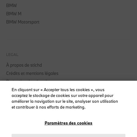
BMW
BMW M
BMW Motorsport
LEGAL
À propos de stichd
Crédits et mentions légales
Protection des données
Politique cookies
En cliquant sur « Accepter tous les cookies », vous
acceptez le stockage de cookies sur votre appareil pour
améliorer la navigation sur le site, analyser son utilisation
et contribuer à nos efforts de marketing.
© stichd sportmerchandising B.V. Reg. No. 63490757
Paramètres des cookies
Mentions légales
Protection des données