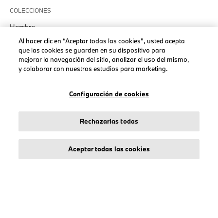
COLECCIONES
Hombre
Mujeres
Al hacer clic en “Aceptar todas las cookies”, usted acepta
que las cookies se guarden en su dispositivo para
Accesorios
mejorar la navegación del sitio, analizar el uso del mismo,
BMW
y colaborar con nuestros estudios para marketing.
BMW M
BMW Motorsport
Configuración de cookies
Rechazarlas todas
AVISO LEGAL
Aceptar todas las cookies
Sobre stichd
Condiciones Generales
Política de Privacidad
Política de Cookies
Accessibility Act