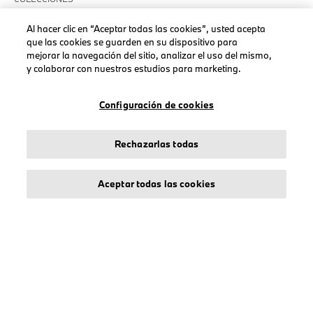
Hombre
Al hacer clic en “Aceptar todas las cookies”, usted acepta
Mujeres
que las cookies se guarden en su dispositivo para
mejorar la navegación del sitio, analizar el uso del mismo,
Accesorios
y colaborar con nuestros estudios para marketing.
BMW
BMW M
Configuración de cookies
BMW Motorsport
Rechazarlas todas
Aceptar todas las cookies
AVISO LEGAL
Sobre stichd
Condiciones Generales
Política de Privacidad
Política de Cookies
Accessibility Act