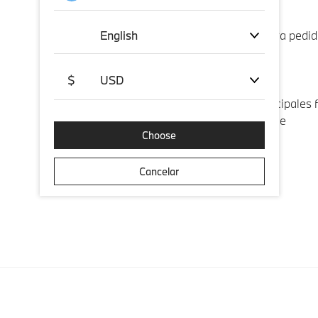
Envío estándar:
English
Entrega gratuita para pedid
Más detalles
$
USD
Pago:
Aceptamos las principales f
y PayPal. Más detalle
Choose
Más detalles
Cancelar