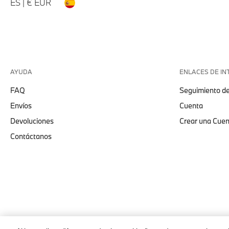
ES | € EUR
AYUDA
ENLACES DE IN
FAQ
Seguimiento de
Envíos
Cuenta
Devoluciones
Crear una Cue
Contáctanos
© stichd sportmerchandising B.V. Reg. No. 63490757