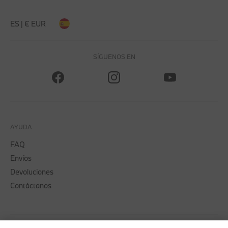
ES | € EUR
SÍGUENOS EN
AYUDA
FAQ
Envíos
Devoluciones
Contáctanos