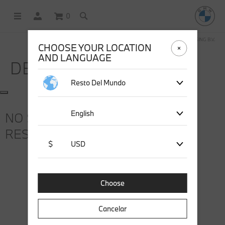
0
COMPRAS EN LÍNEA OPERADAS POR STICHD SPORTSMERCHANDISING B.V.
CHOOSE YOUR LOCATION
AND LANGUAGE
DESCUBRA
Resto Del Mundo
English
NO SE ENCONTRARON
RESULTADOS DE BÚSQUEDA
$
USD
Choose
Cancelar