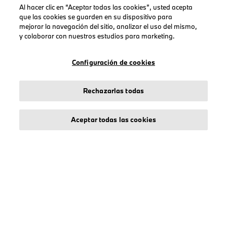
Al hacer clic en “Aceptar todas las cookies”, usted acepta
ENLACES DE INTERÉS
que las cookies se guarden en su dispositivo para
mejorar la navegación del sitio, analizar el uso del mismo,
Seguimiento de pedido
y colaborar con nuestros estudios para marketing.
Cuenta
Crear una Cuenta
Configuración de cookies
Rechazarlas todas
COLECCIONES
Aceptar todas las cookies
Hombre
Mujeres
Accesorios
BMW
BMW M
BMW Motorsport