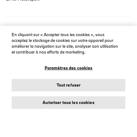
LEGAL
En cliquant sur « Accepter tous les cookies », vous
acceptez le stockage de cookies sur votre appareil pour
À propos de stichd
améliorer la navigation sur le site, analyser son utilisation
Crédits et mentions légales
et contribuer à nos efforts de marketing.
Protection des données
Politique cookies
Paramètres des cookies
Tout refuser
© stichd sportmerchandising B.V. Reg. No. 63490757
Autoriser tous les cookies
Mentions légales
Protection des données
Cookies