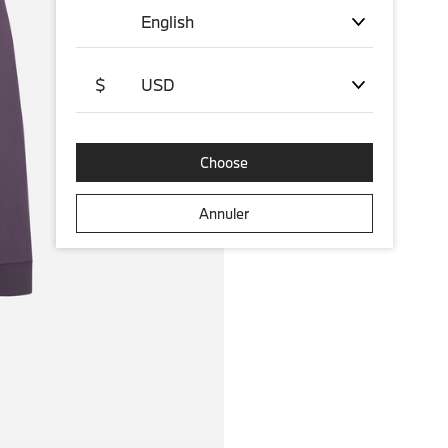
English
$
USD
Choose
Annuler