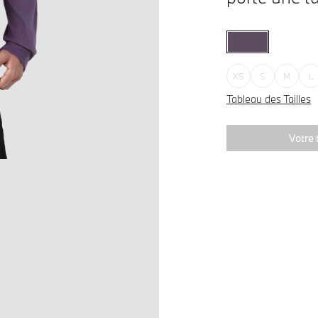
XS
S
M
L
Tableau des Tailles
Votre t