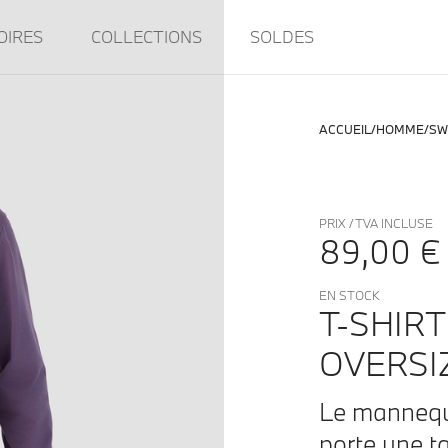
OIRES
COLLECTIONS
SOLDES
ACCUEIL
HOMME
SW
PRIX / TVA INCLUSE
89,00 €
EN STOCK
T-SHIR
OVERSI
Le mannequ
porte une ta