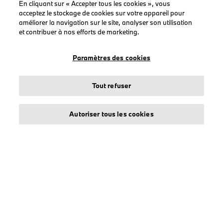
En cliquant sur « Accepter tous les cookies », vous
COLLECTIONS
acceptez le stockage de cookies sur votre appareil pour
Vêtements
améliorer la navigation sur le site, analyser son utilisation
et contribuer à nos efforts de marketing.
Casquettes
BMW
Paramètres des cookies
BMW M
BMW Motorsport
Tout refuser
Autoriser tous les cookies
LEGAL
À propos de stichd
Crédits et mentions légales
Protection des données
Politique cookies