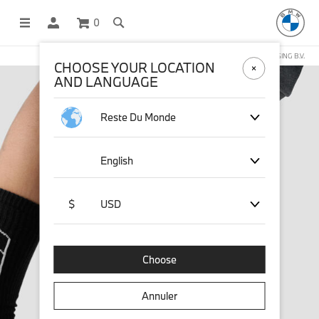
0
BOUTIQUE EN LIGNE GÉRÉE PAR STICHD SPORTSMERCHANDISING B.V.
CHOOSE YOUR LOCATION
AND LANGUAGE
Reste Du Monde
English
$
USD
Choose
Annuler