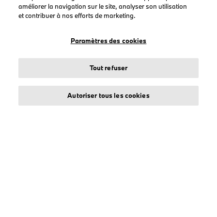
améliorer la navigation sur le site, analyser son utilisation
Vêtements
et contribuer à nos efforts de marketing.
Casquettes
BMW
Paramètres des cookies
BMW M
BMW Motorsport
Tout refuser
Autoriser tous les cookies
LEGAL
À propos de stichd
Crédits et mentions légales
Protection des données
Politique cookies