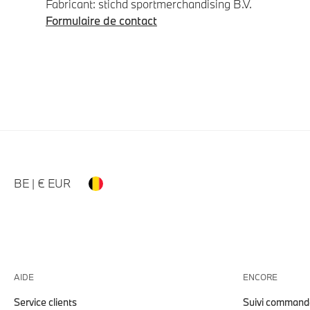
Fabricant: stichd sportmerchandising B.V.
Formulaire de contact
BE | € EUR
AIDE
ENCORE
Service clients
Suivi command