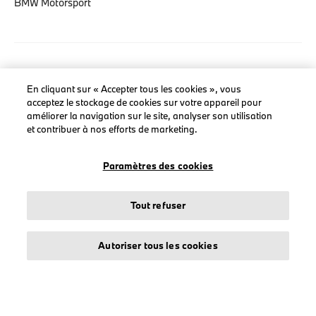
BMW Motorsport
LEGAL
En cliquant sur « Accepter tous les cookies », vous
À propos de stichd
acceptez le stockage de cookies sur votre appareil pour
améliorer la navigation sur le site, analyser son utilisation
Crédits et mentions légales
et contribuer à nos efforts de marketing.
Protection des données
Politique cookies
Paramètres des cookies
Tout refuser
© stichd sportmerchandising B.V. Reg. No. 63490757
Autoriser tous les cookies
Mentions légales
Protection des données
Cookies