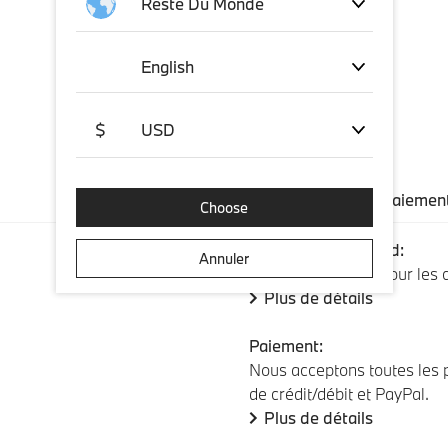
Reste Du Monde
English
$
USD
Expédition et paiemen
Choose
Expédition standard:
Annuler
Livraison gratuite pour les
Plus de détails
Paiement:
Nous acceptons toutes les p
de crédit/débit et PayPal.
Plus de détails