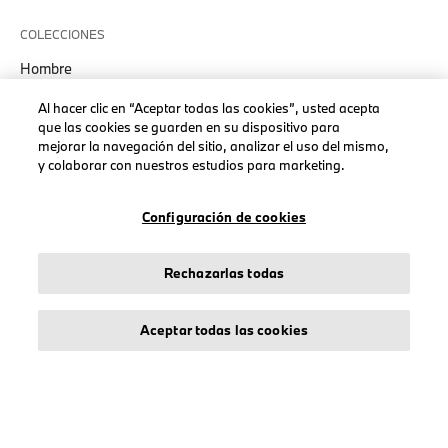
COLECCIONES
Hombre
Mujeres
Al hacer clic en “Aceptar todas las cookies”, usted acepta
Accesorios
que las cookies se guarden en su dispositivo para
mejorar la navegación del sitio, analizar el uso del mismo,
BMW
y colaborar con nuestros estudios para marketing.
BMW M
BMW Motorsport
Configuración de cookies
Rechazarlas todas
AVISO LEGAL
Aceptar todas las cookies
Sobre stichd
Condiciones Generales
Política de Privacidad
Política de Cookies