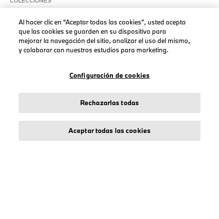
COLECCIONES
Hombre
Al hacer clic en “Aceptar todas las cookies”, usted acepta
Mujeres
que las cookies se guarden en su dispositivo para
mejorar la navegación del sitio, analizar el uso del mismo,
Accesorios
y colaborar con nuestros estudios para marketing.
BMW
BMW M
Configuración de cookies
BMW Motorsport
Rechazarlas todas
Aceptar todas las cookies
AVISO LEGAL
Sobre stichd
Condiciones Generales
Política de Privacidad
Política de Cookies
Accessibility Act