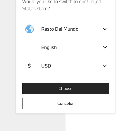
Would you like to switch to our United
States store?
Resto Del Mundo
English
$
USD
Choose
Cancelar