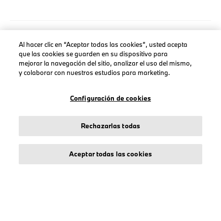
Al hacer clic en “Aceptar todas las cookies”, usted acepta
AVISO LEGAL
que las cookies se guarden en su dispositivo para
Sobre stichd
mejorar la navegación del sitio, analizar el uso del mismo,
y colaborar con nuestros estudios para marketing.
Condiciones Generales
Política de Privacidad
Configuración de cookies
Política de Cookies
Accessibility Act
Rechazarlas todas
Aceptar todas las cookies
© stichd sportmerchandising B.V. Reg. No. 63490757
Aviso Legal
Política de Privacidad
Cookies