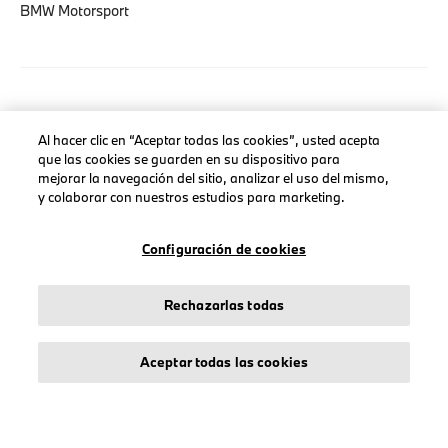
BMW Motorsport
AVISO LEGAL
Al hacer clic en “Aceptar todas las cookies”, usted acepta
Sobre stichd
que las cookies se guarden en su dispositivo para
mejorar la navegación del sitio, analizar el uso del mismo,
Condiciones Generales
y colaborar con nuestros estudios para marketing.
Política de Privacidad
Política de Cookies
Configuración de cookies
Accessibility Act
Rechazarlas todas
Aceptar todas las cookies
© stichd sportmerchandising B.V. Reg. No. 63490757
Aviso Legal
Política de Privacidad
Cookies