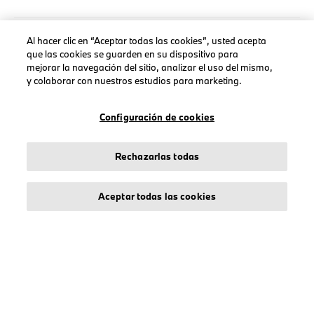
Al hacer clic en “Aceptar todas las cookies”, usted acepta
AVISO LEGAL
que las cookies se guarden en su dispositivo para
mejorar la navegación del sitio, analizar el uso del mismo,
Sobre stichd
y colaborar con nuestros estudios para marketing.
Condiciones Generales
Política de Privacidad
Configuración de cookies
Política de Cookies
Accessibility Act
Rechazarlas todas
Aceptar todas las cookies
© stichd sportmerchandising B.V. Reg. No. 63490757
Aviso Legal
Política de Privacidad
Cookies