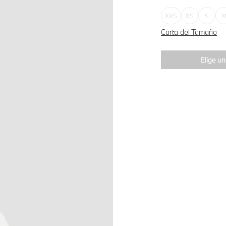
XXS
XS
S
Carta del Tamaño
Elige un