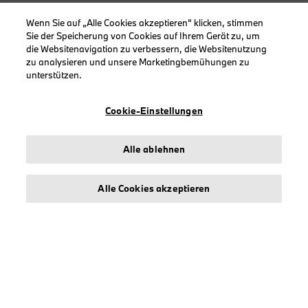
Wenn Sie auf „Alle Cookies akzeptieren“ klicken, stimmen
Sie der Speicherung von Cookies auf Ihrem Gerät zu, um
KOLLEKTIONEN
die Websitenavigation zu verbessern, die Websitenutzung
Herren
zu analysieren und unsere Marketingbemühungen zu
unterstützen.
Damen
Accessoires
Cookie-Einstellungen
BMW
BMW M
Alle ablehnen
BMW Motorsport
Alle Cookies akzeptieren
INFORMATIONEN
Impressum
Geschäftsbedingungen
Datenschutz
Cookies