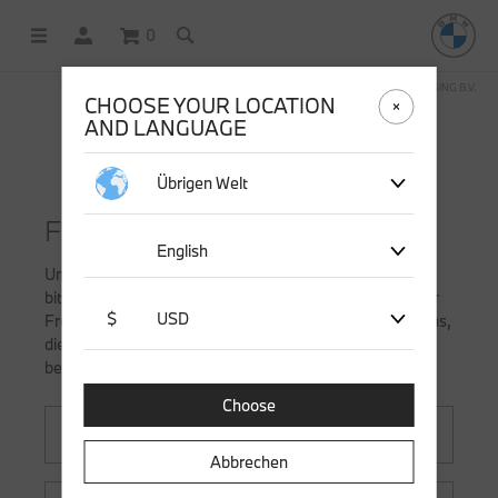
0
OFFICIAL BMW LIFESTYLE SHOP OPERATED BY STICHD SPORTMERCHANDISING B.V.
CHOOSE YOUR LOCATION
AND LANGUAGE
Übrigen Welt
FRAG UNS ALLES
English
Um Ihnen am schnellsten zu helfen, möchten wir Sie
bitten, die folgenden Felder auszufüllen. Eine Kopie Ihrer
$
USD
Frage wird Ihnen per E-Mail zugesandt. Wir bemühen uns,
diese innerhalb von spätestens 2 Werktagen zu
beantworten.
Choose
Abbrechen