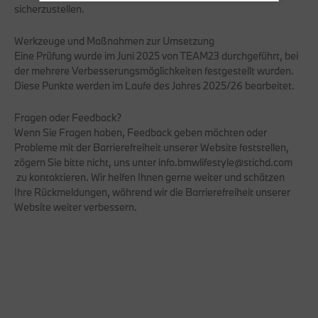
sicherzustellen.
Werkzeuge und Maßnahmen zur Umsetzung
Eine Prüfung wurde im Juni 2025 von TEAM23 durchgeführt, bei
der mehrere Verbesserungsmöglichkeiten festgestellt wurden.
Diese Punkte werden im Laufe des Jahres 2025/26 bearbeitet.
Fragen oder Feedback?
Wenn Sie Fragen haben, Feedback geben möchten oder
Probleme mit der Barrierefreiheit unserer Website feststellen,
zögern Sie bitte nicht, uns unter info.bmwlifestyle@stichd.com
zu kontaktieren. Wir helfen Ihnen gerne weiter und schätzen
Ihre Rückmeldungen, während wir die Barrierefreiheit unserer
Website weiter verbessern.