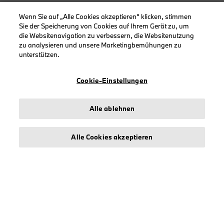
Wenn Sie auf „Alle Cookies akzeptieren“ klicken, stimmen
Sie der Speicherung von Cookies auf Ihrem Gerät zu, um
KOLLEKTIONEN
die Websitenavigation zu verbessern, die Websitenutzung
Herren
zu analysieren und unsere Marketingbemühungen zu
unterstützen.
Damen
Accessoires
Cookie-Einstellungen
BMW
BMW M
Alle ablehnen
BMW Motorsport
Alle Cookies akzeptieren
INFORMATIONEN
Impressum
Geschäftsbedingungen
Datenschutz
Cookies