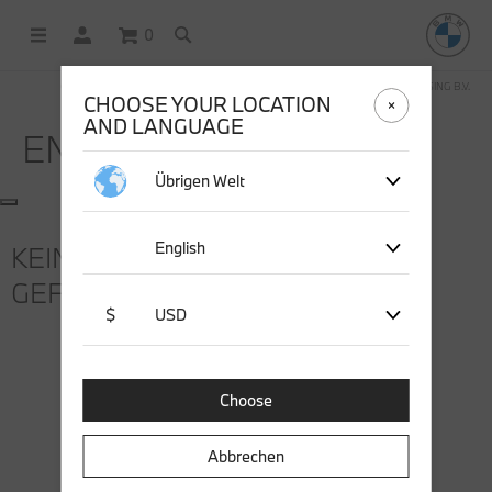
0
OFFICIAL BMW LIFESTYLE SHOP OPERATED BY STICHD SPORTMERCHANDISING B.V.
CHOOSE YOUR LOCATION
AND LANGUAGE
ENTDECKEN
Übrigen Welt
English
KEINE SUCHERGEBNISSE
GEFUNDEN
$
USD
Choose
Abbrechen