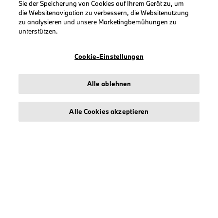
Sie der Speicherung von Cookies auf Ihrem Gerät zu, um
SCHNELLLINKS
die Websitenavigation zu verbessern, die Websitenutzung
zu analysieren und unsere Marketingbemühungen zu
Sendung verfolgen
unterstützen.
Mein Konto
Registrieren
Cookie-Einstellungen
Meine Rücksendungen
Alle ablehnen
Alle Cookies akzeptieren
KOLLEKTIONEN
Herren
Damen
Accessoires
BMW
BMW M
BMW Motorsport