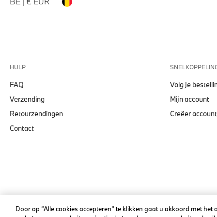
BE | € EUR
HULP
SNELKOPPELIN
FAQ
Volg je bestelli
Verzending
Mijn account
Retourzendingen
Creëer account
Contact
© stichd sportmerchandising B.V. Reg. No. 63490757
Door op “Alle cookies accepteren” te klikken gaat u akkoord met het