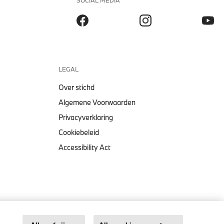
SOCIAL MEDIA
LEGAL
Over stichd
Algemene Voorwaarden
Privacyverklaring
Cookiebeleid
Accessibility Act
PUMA BMW M MOTORSPORT
DAMES ESS HOODIE
oorwaarden
Privacyverklaring
Cookiebeleid