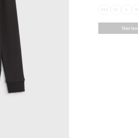
XXS
XS
S
Niet lev