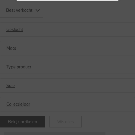
Best verkocht
Geslacht
Maat
Type product
Sale
Collectiejaar
Bekijk artikelen
Wis alles