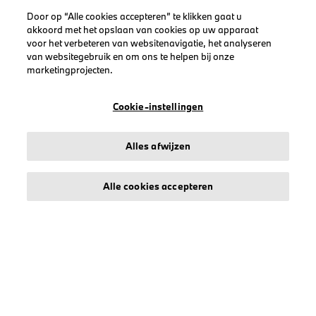
Door op “Alle cookies accepteren” te klikken gaat u
akkoord met het opslaan van cookies op uw apparaat
voor het verbeteren van websitenavigatie, het analyseren
LEGAL
van websitegebruik en om ons te helpen bij onze
marketingprojecten.
Over stichd
Algemene Voorwaarden
Cookie-instellingen
Privacyverklaring
Cookiebeleid
Alles afwijzen
Accessibility Act
Alle cookies accepteren
© stichd sportmerchandising B.V. Reg. No. 63490757
Algemene Voorwaarden
Privacyverklaring
Cookiebeleid