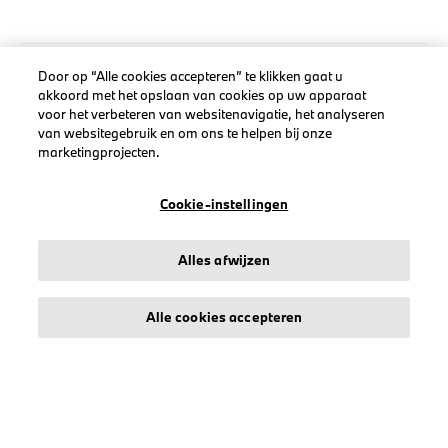
Door op “Alle cookies accepteren” te klikken gaat u
LEGAL
akkoord met het opslaan van cookies op uw apparaat
voor het verbeteren van websitenavigatie, het analyseren
Over stichd
van websitegebruik en om ons te helpen bij onze
marketingprojecten.
Algemene Voorwaarden
Privacyverklaring
Cookie-instellingen
Cookiebeleid
Accessibility Act
Alles afwijzen
Alle cookies accepteren
© stichd sportmerchandising B.V. Reg. No. 63490757
Algemene Voorwaarden
Privacyverklaring
Cookiebeleid