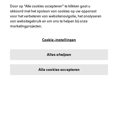
Door op “Alle cookies accepteren” te klikken gaat u
akkoord met het opslaan van cookies op uw apparaat
voor het verbeteren van websitenavigatie, het analyseren
LEGAL
van websitegebruik en om ons te helpen bij onze
marketingprojecten.
Over stichd
Algemene Voorwaarden
Cookie-instellingen
Privacyverklaring
Cookiebeleid
Alles afwijzen
Accessibility Act
Alle cookies accepteren
© stichd sportmerchandising B.V. Reg. No. 63490757
Algemene Voorwaarden
Privacyverklaring
Cookiebeleid