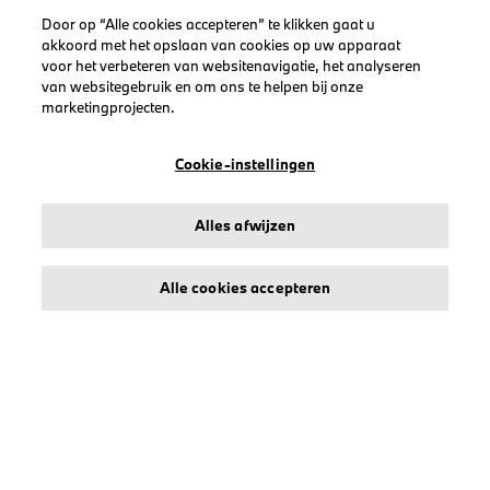
Door op “Alle cookies accepteren” te klikken gaat u
Heren
akkoord met het opslaan van cookies op uw apparaat
Dames
voor het verbeteren van websitenavigatie, het analyseren
van websitegebruik en om ons te helpen bij onze
Petten
marketingprojecten.
BMW
BMW M
Cookie-instellingen
BMW M Motorsport
Alles afwijzen
Alle cookies accepteren
LEGAL
Over stichd
Algemene Voorwaarden
Privacyverklaring
Cookiebeleid
Accessibility Act