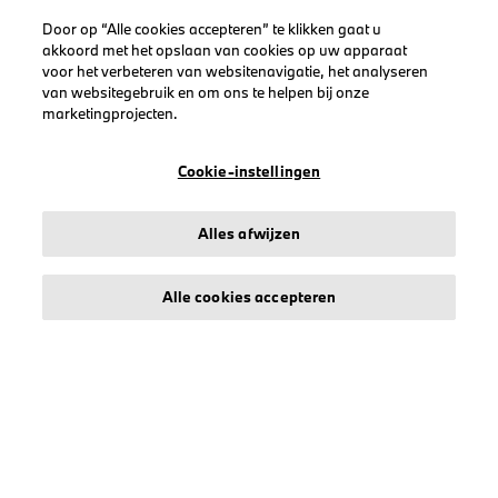
Door op “Alle cookies accepteren” te klikken gaat u
akkoord met het opslaan van cookies op uw apparaat
voor het verbeteren van websitenavigatie, het analyseren
LEGAL
van websitegebruik en om ons te helpen bij onze
Over stichd
marketingprojecten.
Algemene Voorwaarden
Cookie-instellingen
Privacyverklaring
Cookiebeleid
Accessibility Act
Alles afwijzen
Alle cookies accepteren
© stichd sportmerchandising B.V. Reg. No. 63490757
Algemene Voorwaarden
Privacyverklaring
Cookiebeleid