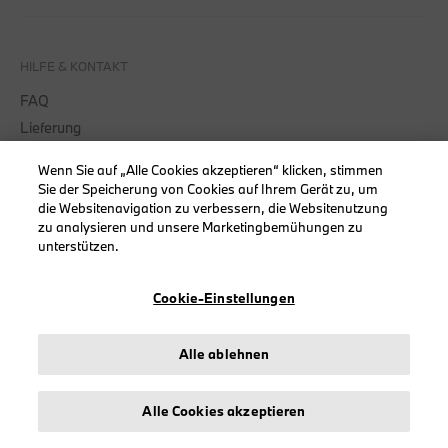
HILFE & KONTAKT
FAQ
Lieferung
Rücksendung
Wenn Sie auf „Alle Cookies akzeptieren“ klicken, stimmen
Kontaktieren Sie uns
Sie der Speicherung von Cookies auf Ihrem Gerät zu, um
die Websitenavigation zu verbessern, die Websitenutzung
zu analysieren und unsere Marketingbemühungen zu
unterstützen.
SCHNELLLINKS
Cookie-Einstellungen
Sendung verfolgen
Mein Konto
Alle ablehnen
Registrieren
Meine Rücksendungen
Alle Cookies akzeptieren