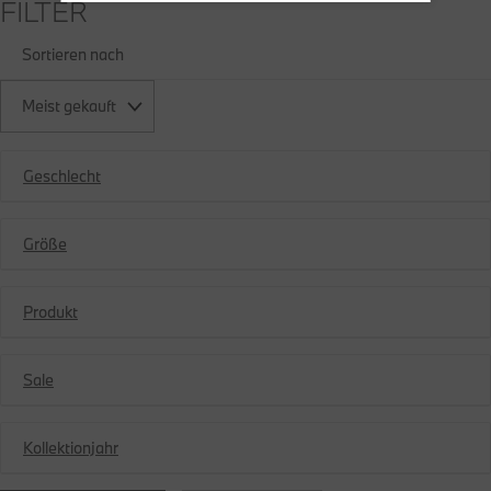
FILTER
Sortieren nach
Meist gekauft
Geschlecht
Größe
Produkt
Sale
Kollektionjahr