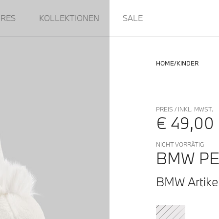
IRES
KOLLEKTIONEN
SALE
HOME
KINDER
PREIS / INKL. MWST.
€ 49,00
NICHT VORRÄTIG
BMW PE
BMW Artike