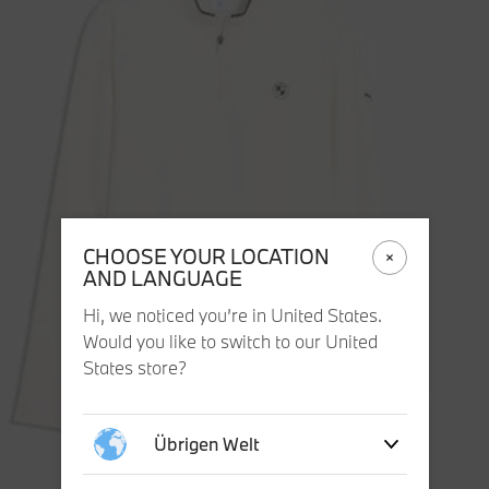
CHOOSE YOUR LOCATION
AND LANGUAGE
Hi, we noticed you’re in United States.
Would you like to switch to our United
States store?
Übrigen Welt