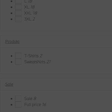
L
18
XL
18
XXL
18
3XL
2
Produkt
T-Shirts
2
Sweatshirts
21
Sale
Sale
8
Full price
16