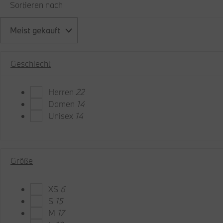
Sortieren nach
Meist gekauft
Geschlecht
Herren
22
Damen
14
Unisex
14
Größe
XS
6
S
15
M
17