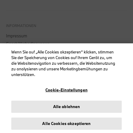
INFORMATIONEN
Impressum
Geschäftsbedingungen
Datenschutz
Wenn Sie auf „Alle Cookies akzeptieren“ klicken, stimmen
Sie der Speicherung von Cookies auf Ihrem Gerät zu, um
Cookies
die Websitenavigation zu verbessern, die Websitenutzung
Erklärung zur Barrierefreiheit
zu analysieren und unsere Marketingbemühungen zu
unterstützen.
Cookie-Einstellungen
© stichd sportmerchandising B.V. Reg. No. 63490757
Alle ablehnen
Impressum
Datenschutz
Cookies
Alle Cookies akzeptieren