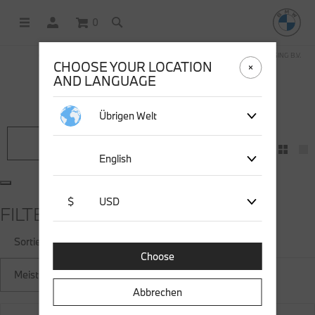
0
OFFICIAL BMW LIFESTYLE SHOP OPERATED BY STICHD SPORTMERCHANDISING B.V.
CHOOSE YOUR LOCATION
AND LANGUAGE
176 ERGEBNISSE FÜR
''
Übrigen Welt
Filter
English
$
USD
FILTER
Sortieren nach
Choose
Meist gekauft
Abbrechen