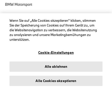
BMW Motorsport
Wenn Sie auf „Alle Cookies akzeptieren“ klicken, stimmen
Sie der Speicherung von Cookies auf Ihrem Gerät zu, um
die Websitenavigation zu verbessern, die Websitenutzung
INFORMATIONEN
zu analysieren und unsere Marketingbemühungen zu
Impressum
unterstützen.
Geschäftsbedingungen
Cookie-Einstellungen
Datenschutz
Cookies
Erklärung zur Barrierefreiheit
Alle ablehnen
Alle Cookies akzeptieren
© stichd sportmerchandising B.V. Reg. No. 63490757
Impressum
Datenschutz
Cookies