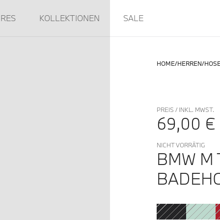
IRES
KOLLEKTIONEN
SALE
HOME
HERREN
HOS
PREIS / INKL. MWST.
69,00 €
NICHT VORRÄTIG
BMW M 
BADEH