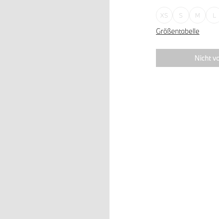
XS
S
M
L
Größentabelle
Nicht vo