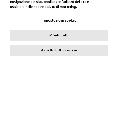
navigazione del sito, analizzare l'utilizzo del sito e
Donna
assistere nelle nostre attività di marketing.
Accessori
BMW
Impostazioni cookie
BMW M
BMW M Motorsport
Rifiuta tutti
Accetta tutti i cookie
TERMINI DI UTILIZZO
Informazioni su stichd
Note Legali
Informativa Privacy
Cookies
Accessibility Act