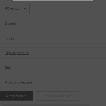
Più venduti
Genere
Taglia
Tipo di prodotto
Sale
Anno di collezione
Applicare filtri
Cancellare tutti i filtri