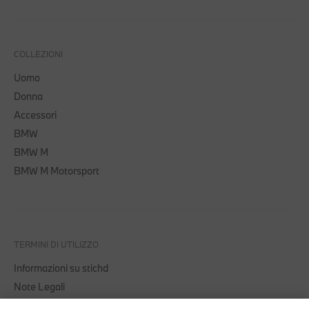
COLLEZIONI
Uomo
Donna
Accessori
BMW
BMW M
BMW M Motorsport
TERMINI DI UTILIZZO
Informazioni su stichd
Note Legali
Informativa Privacy