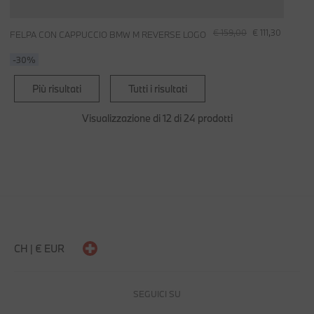
€ 159,00
€ 111,30
FELPA CON CAPPUCCIO BMW M REVERSE LOGO
-30%
Più risultati
Tutti i risultati
Visualizzazione di 12 di 24 prodotti
CH | € EUR
SEGUICI SU