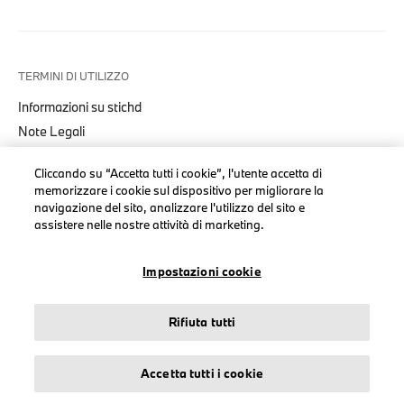
TERMINI DI UTILIZZO
Informazioni su stichd
Note Legali
Informativa Privacy
Cliccando su “Accetta tutti i cookie”, l'utente accetta di
Cookies
memorizzare i cookie sul dispositivo per migliorare la
Accessibility Act
navigazione del sito, analizzare l'utilizzo del sito e
assistere nelle nostre attività di marketing.
Impostazioni cookie
© stichd sportmerchandising B.V. Reg. No. 63490757
Rifiuta tutti
Note Legali
Informativa Privacy
Cookies
Accetta tutti i cookie