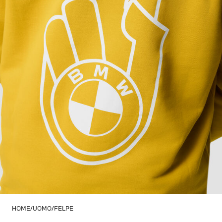
HOME
UOMO
FELPE