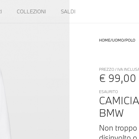
I
COLLEZIONI
SALDI
HOME
UOMO
POLO
PREZZO / IVA INCLUS
€ 99,00
ESAURITO
CAMICI
BMW
Non troppo 
disinvolto o