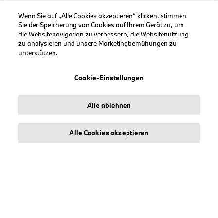
KOLLEKTIONEN
Wenn Sie auf „Alle Cookies akzeptieren“ klicken, stimmen
Sie der Speicherung von Cookies auf Ihrem Gerät zu, um
Herren
die Websitenavigation zu verbessern, die Websitenutzung
zu analysieren und unsere Marketingbemühungen zu
Damen
unterstützen.
Accessoires
BMW
Cookie-Einstellungen
BMW M
BMW Motorsport
Alle ablehnen
Alle Cookies akzeptieren
INFORMATIONEN
Impressum
Geschäftsbedingungen
Datenschutz
Cookies